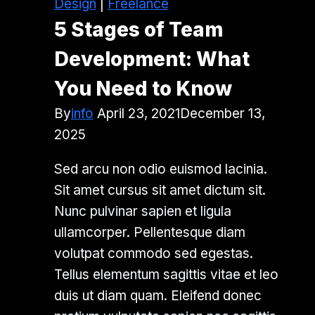
Design
|
Freelance
5 Stages of Team
Development: What
You Need to Know
By
info
April 23, 2021
December 13,
2025
Sed arcu non odio euismod lacinia.
Sit amet cursus sit amet dictum sit.
Nunc pulvinar sapien et ligula
ullamcorper. Pellentesque diam
volutpat commodo sed egestas.
Tellus elementum sagittis vitae et leo
duis ut diam quam. Eleifend donec