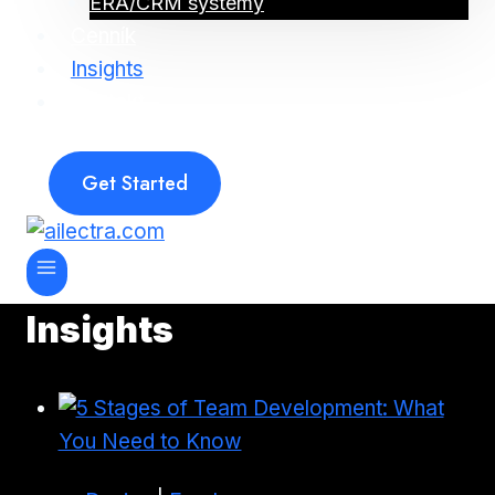
ERA/CRM systémy
Cenník
Insights
Kontakt
Get Started
Insights