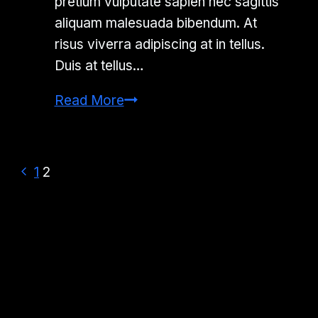
pretium vulputate sapien nec sagittis
aliquam malesuada bibendum. At
risus viverra adipiscing at in tellus.
Duis at tellus…
5
Read More
Stages
of
Team
Previous
Page
1
2
Development:
Page
navigation
What
You
Need
to
Know