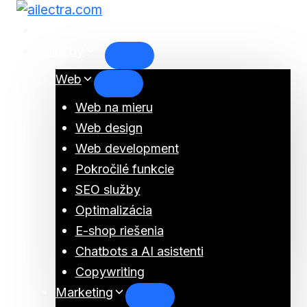
Skip
to
O nás
content
Služby
Web
Web na mieru
Web design
Web development
Pokročilé funkcie
SEO služby
Optimalizácia
E-shop riešenia
Chatbots a AI asistenti
Copywriting
Marketing